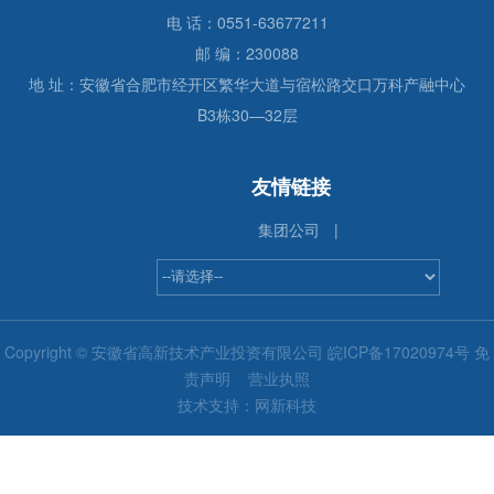
电 话：0551-63677211
邮 编：230088
地 址：安徽省合肥市经开区繁华大道与宿松路交口万科产融中心
B3栋30—32层
友情链接
集团公司
|
Copyright © 安徽省高新技术产业投资有限公司
皖ICP备17020974号
免
责声明
营业执照
技术支持：
网新科技