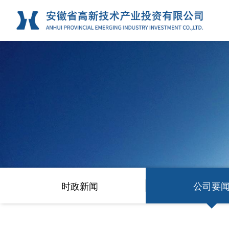
时政新闻
公司要