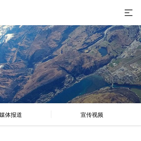
媒体报道
宣传视频