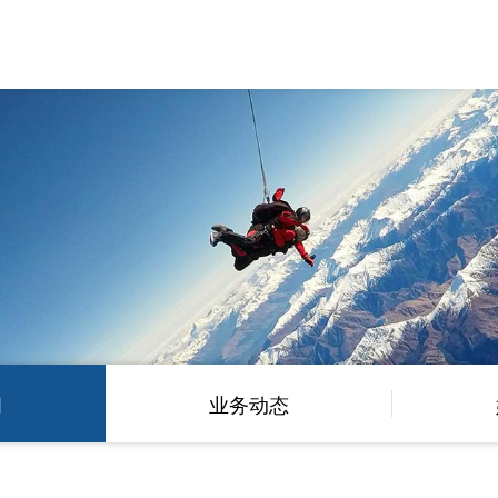
闻
业务动态