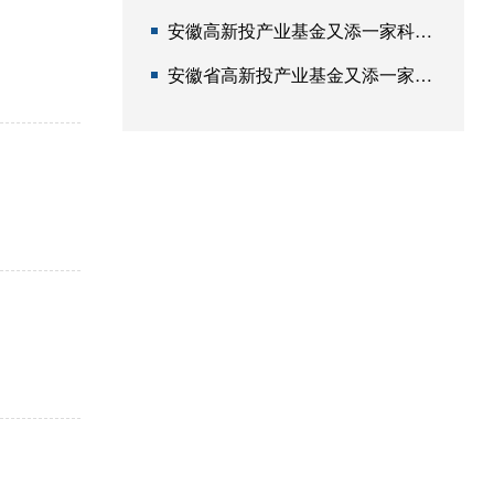
安徽高新投产业基金又添一家科创板过会企业
安徽省高新投产业基金又添一家科创板过会企业