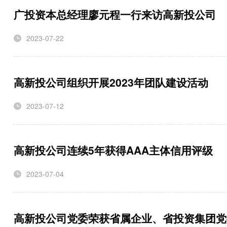
广投资本总经理廖元程一行来访高新投公司
2023-07-22
高新投公司组织开展2023年团队建设活动
2023-07-12
高新投公司连续5年获得AAA主体信用评级
2023-07-04
高新投公司党委荣获省属企业、省投资集团党